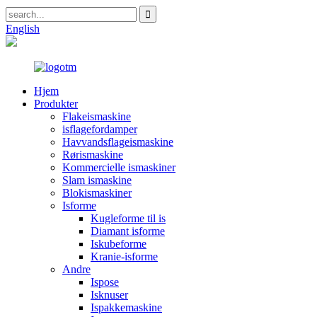
English
Hjem
Produkter
Flakeismaskine
isflagefordamper
Havvandsflageismaskine
Rørismaskine
Kommercielle ismaskiner
Slam ismaskine
Blokismaskiner
Isforme
Kugleforme til is
Diamant isforme
Iskubeforme
Kranie-isforme
Andre
Ispose
Isknuser
Ispakkemaskine