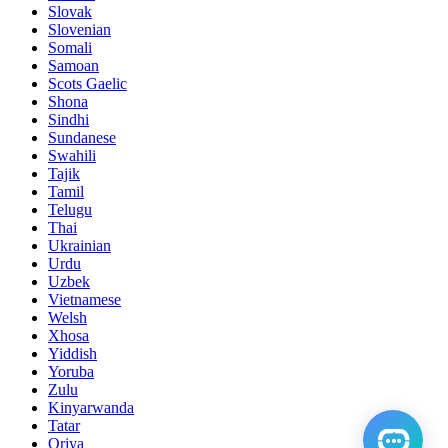
Slovak
Slovenian
Somali
Samoan
Scots Gaelic
Shona
Sindhi
Sundanese
Swahili
Tajik
Tamil
Telugu
Thai
Ukrainian
Urdu
Uzbek
Vietnamese
Welsh
Xhosa
Yiddish
Yoruba
Zulu
Kinyarwanda
Tatar
Oriya