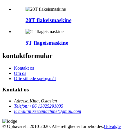
20T flakeismaskine
5T flageismaskine
kontaktformular
Kontakt os
Om os
Ofte stillede spørgsmål
Kontakt os
Adresse:
Kina, Østasien
Telefon:
+86 13825291035
E-mail:
mikeicemachine@gmail.com
© Ophavsret - 2010-2020: Alle rettigheder forbeholdes.
Udvalgte