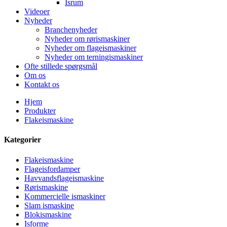
Isrum
Videoer
Nyheder
Branchenyheder
Nyheder om rørismaskiner
Nyheder om flageismaskiner
Nyheder om terningismaskiner
Ofte stillede spørgsmål
Om os
Kontakt os
Hjem
Produkter
Flakeismaskine
Kategorier
Flakeismaskine
Flageisfordamper
Havvandsflageismaskine
Rørismaskine
Kommercielle ismaskiner
Slam ismaskine
Blokismaskine
Isforme