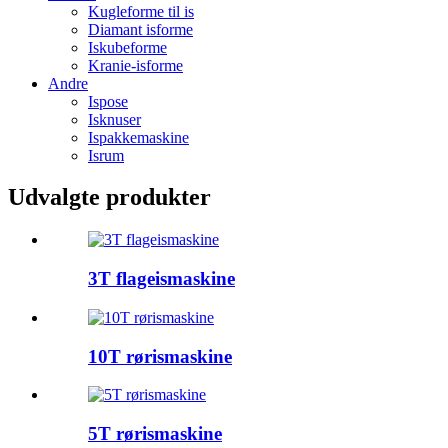
Kugleforme til is
Diamant isforme
Iskubeforme
Kranie-isforme
Andre
Ispose
Isknuser
Ispakkemaskine
Isrum
Udvalgte produkter
3T flageismaskine
10T rørismaskine
5T rørismaskine