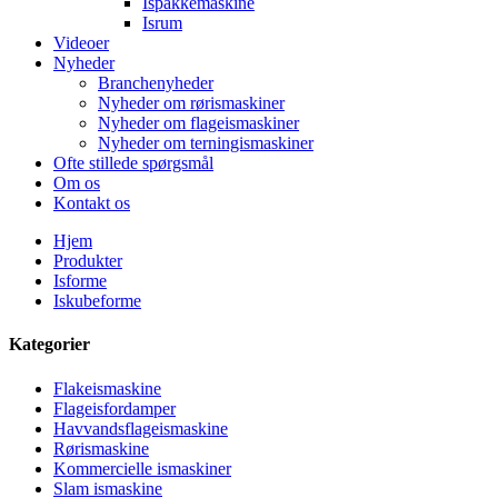
Ispakkemaskine
Isrum
Videoer
Nyheder
Branchenyheder
Nyheder om rørismaskiner
Nyheder om flageismaskiner
Nyheder om terningismaskiner
Ofte stillede spørgsmål
Om os
Kontakt os
Hjem
Produkter
Isforme
Iskubeforme
Kategorier
Flakeismaskine
Flageisfordamper
Havvandsflageismaskine
Rørismaskine
Kommercielle ismaskiner
Slam ismaskine