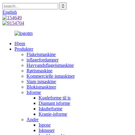
English
Hjem
Produkter
Flakeismaskine
isflagefordamper
Havvandsflageismaskine
Rørismaskine
Kommercielle ismaskiner
Slam ismaskine
Blokismaskiner
Isforme
Kugleforme til is
Diamant isforme
Iskubeforme
Kranie-isforme
Andre
Ispose
Isknuser