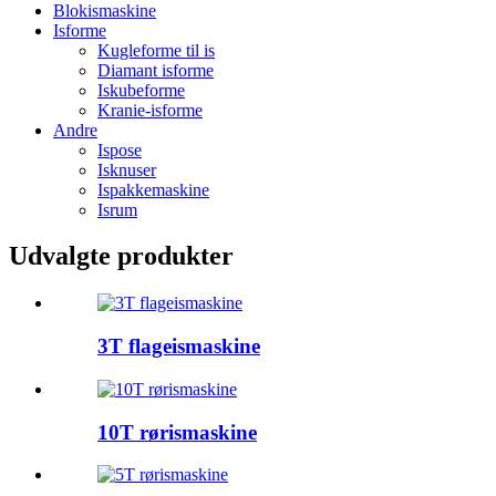
Blokismaskine
Isforme
Kugleforme til is
Diamant isforme
Iskubeforme
Kranie-isforme
Andre
Ispose
Isknuser
Ispakkemaskine
Isrum
Udvalgte produkter
3T flageismaskine
10T rørismaskine