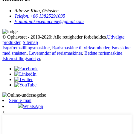
Adresse:
Kina, Østasien
Telefon:
+86 13825291035
E-mail:
mikeicemachine@gmail.com
© Ophavsret - 2010-2020: Alle rettigheder forbeholdes.
Udvalgte
produkter
,
Sitemap
Isrørfremstillingsmaskine
,
Rørismaskine til virksomheder
,
Ismaskine
med småsten
,
Leverandør af rørismaskiner
,
Bedste rørismaskine
,
Isfremstillingsudstyr
,
Send e-mail
WhatsApp
x