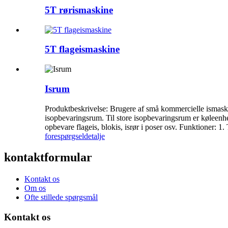
5T rørismaskine
5T flageismaskine
Isrum
Produktbeskrivelse: Brugere af små kommercielle ismaski
isopbevaringsrum. Til store isopbevaringsrum er køleenhe
opbevare flageis, blokis, isrør i poser osv. Funktioner: 1.
forespørgsel
detalje
kontaktformular
Kontakt os
Om os
Ofte stillede spørgsmål
Kontakt os