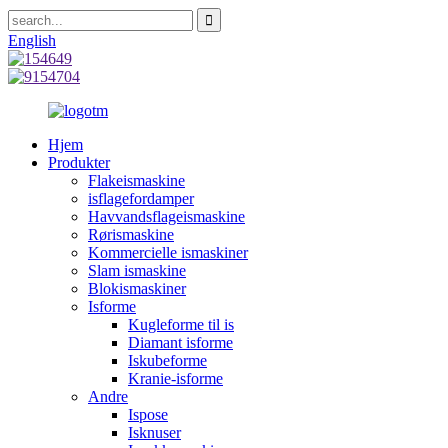
English
Hjem
Produkter
Flakeismaskine
isflagefordamper
Havvandsflageismaskine
Rørismaskine
Kommercielle ismaskiner
Slam ismaskine
Blokismaskiner
Isforme
Kugleforme til is
Diamant isforme
Iskubeforme
Kranie-isforme
Andre
Ispose
Isknuser