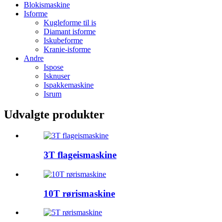
Blokismaskine
Isforme
Kugleforme til is
Diamant isforme
Iskubeforme
Kranie-isforme
Andre
Ispose
Isknuser
Ispakkemaskine
Isrum
Udvalgte produkter
3T flageismaskine
10T rørismaskine