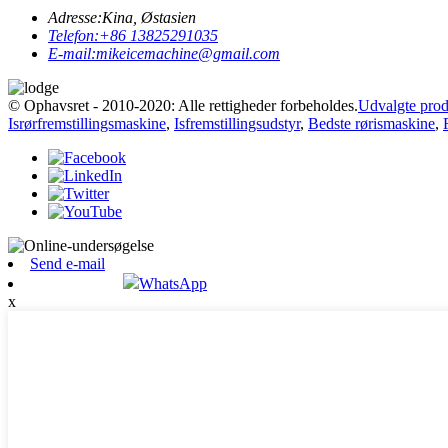
Adresse:
Kina, Østasien
Telefon:
+86 13825291035
E-mail:
mikeicemachine@gmail.com
© Ophavsret - 2010-2020: Alle rettigheder forbeholdes.
Udvalgte prod
Isrørfremstillingsmaskine
,
Isfremstillingsudstyr
,
Bedste rørismaskine
,
Send e-mail
WhatsApp
x